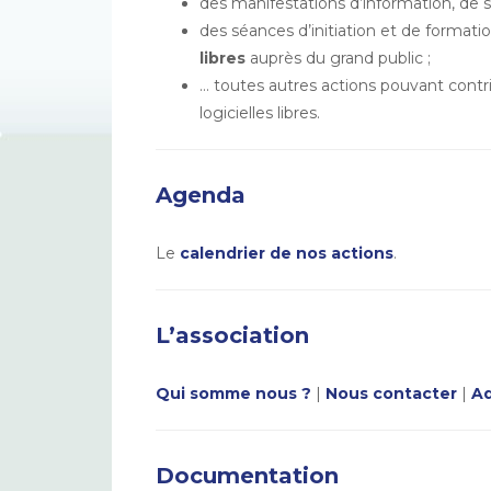
des manifestations d’information, de s
des séances d’initiation et de formatio
libres
auprès du grand public ;
… toutes autres actions pouvant contri
logicielles libres.
Agenda
Le
calendrier de nos actions
.
L’association
Qui somme nous ?
|
Nous contacter
|
Ad
Documentation