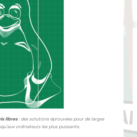
ls libres
: des solutions éprouvées pour de larges
qu’aux ordinateurs les plus puissants.