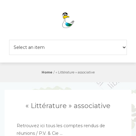
Skip
to
content
Home
/
« Littérature » associative
« Littérature » associative
Retrouvez ici tous les comptes rendus de
réunions / P.V. & Cie …